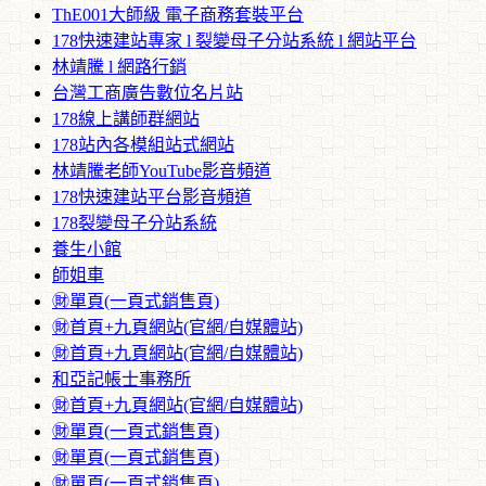
ThE001大師級 電子商務套裝平台
178快速建站專家 l 裂變母子分站系統 l 網站平台
林靖騰 l 網路行銷
台灣工商廣告數位名片站
178線上講師群網站
178站內各模組站式網站
林靖騰老師YouTube影音頻道
178快速建站平台影音頻道
178裂變母子分站系統
養生小館
師姐車
㊖單頁(一頁式銷售頁)
㊖首頁+九頁網站(官網/自媒體站)
㊖首頁+九頁網站(官網/自媒體站)
和亞記帳士事務所
㊖首頁+九頁網站(官網/自媒體站)
㊖單頁(一頁式銷售頁)
㊖單頁(一頁式銷售頁)
㊖單頁(一頁式銷售頁)